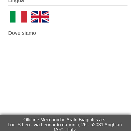
Lingua
Dove siamo
Officine Meccaniche Aratri Biagioli s.a.s.
Loc. S.Leo - via Leonardo da Vinci, 26 - 52031 Anghiari
(AR) - Italy